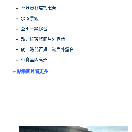
丞品員林高架陽台
承園景觀
亞昕一緻露台
新北瑞芳旅館戶外露台
統一時代百貨二館戶外露台
帝寶室內高架
⇐ 點擊圖片看更多