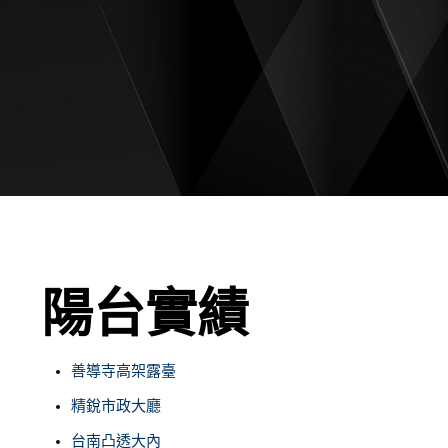
陽台實績
善導寺高架露臺
精銳市政大廳
台南凸透大內