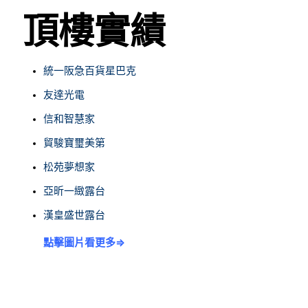
頂樓實績
統一阪急百貨星巴克
友達光電
信和智慧家
貿駿寶璽美第
松苑夢想家
亞昕一緻露台
漢皇盛世露台
點擊圖片看更多⇒