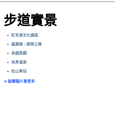
步道實景
紅毛港文化園區
鑫廣晟 – 御閑之森
承園景觀
烏來溫泉
松山車站
⇐ 點擊圖片看更多