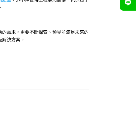
的產品
。這不僅使得工程更加簡便，也保證了
。
前的需求，更要不斷探索、預見並滿足未來的
板解決方案。