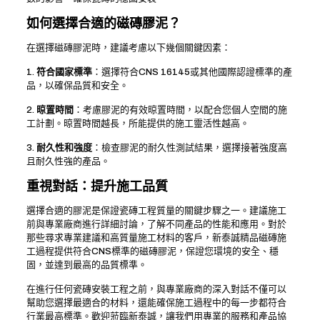
如何選擇合適的磁磚膠泥？
在選擇磁磚膠泥時，建議考慮以下幾個關鍵因素：
1.
符合國家標準
：選擇符合CNS 16145或其他國際認證標準的產
品，以確保品質和安全。
2.
晾置時間
：考慮膠泥的有效晾置時間，以配合您個人空間的施
工計劃。晾置時間越長，所能提供的施工靈活性越高。
3.
耐久性和強度
：檢查膠泥的耐久性測試結果，選擇接著強度高
且耐久性強的產品。
重視對話：提升施工品質
選擇合適的膠泥是保證瓷磚工程質量的關鍵步驟之一。建議施工
前與專業廠商進行詳細討論，了解不同產品的性能和應用。對於
那些尋求專業建議和高質量施工材料的客戶，新泰誠精品磁磚施
工過程提供符合CNS標準的磁磚膠泥，保證您環境的安全、穩
固，並達到最高的品質標準。
在進行任何瓷磚安裝工程之前，與專業廠商的深入對話不僅可以
幫助您選擇最適合的材料，還能確保施工過程中的每一步都符合
行業最高標準。歡迎蒞臨新泰誠，讓我們用專業的服務和產品協