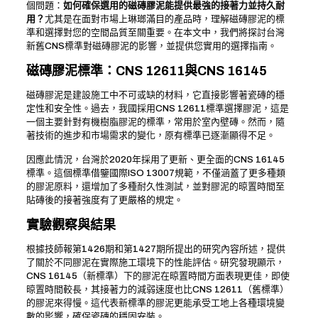
個問題：
如何確保選用的磁磚膠泥能提供最強的接著力並持久耐
用？
尤其是在面對市場上琳瑯滿目的產品時，理解磁磚膠泥的標
準和選擇對您的空間品質至關重要。在本文中，我們將探討台灣
新舊CNS標準對磁磚膠泥的影響，並提供您實用的選擇指南。
磁磚膠泥標準：CNS 12611與CNS 16145
磁磚膠泥是建設施工中不可或缺的材料，它直接影響著瓷磚的穩
定性和安全性。過去，我國採用CNS 12611標準選擇膠泥，這是
一個主要針對有機樹脂膠泥的標準，常用於室內壁磚。然而，隨
著技術的進步和市場需求的變化，原有標準已逐漸顯得不足。
因應此情況，台灣於2020年採用了更新、更全面的CNS 16145
標準。這個標準借鑒國際ISO 13007規範，不僅涵蓋了更多種類
的膠泥原料，還增加了多種耐久性測試，並對膠泥的晾置時間至
貼磚後的接著強度有了更嚴格的規定。
實驗觀察與結果
根據技師報第1426期和第1427期所提出的研究內容所述，提供
了關於不同膠泥在實際施工環境下的性能評估。研究發現顯示，
CNS 16145（新標準）下的膠泥在晾置時間方面表現更佳，即使
晾置時間較長，其接著力的減弱速度也比CNS 12611（舊標準）
的膠泥來得慢。這代表新標準的膠泥更能承受工地上各種環境變
數的影響，確保瓷磚的穩固安裝。