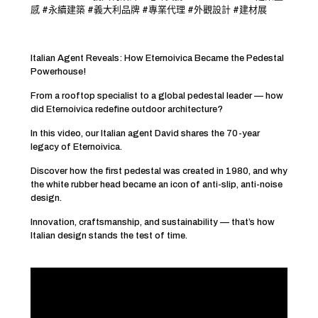
感 #永續建築 #義大利品牌 #專業代理 #外觀設計 #建材展
Italian Agent Reveals: How Eternoivica Became the Pedestal
Powerhouse!
From a rooftop specialist to a global pedestal leader — how
did Eternoivica redefine outdoor architecture?
In this video, our Italian agent David shares the 70-year
legacy of Eternoivica.
Discover how the first pedestal was created in 1980, and why
the white rubber head became an icon of anti-slip, anti-noise
design.
Innovation, craftsmanship, and sustainability — that’s how
Italian design stands the test of time.