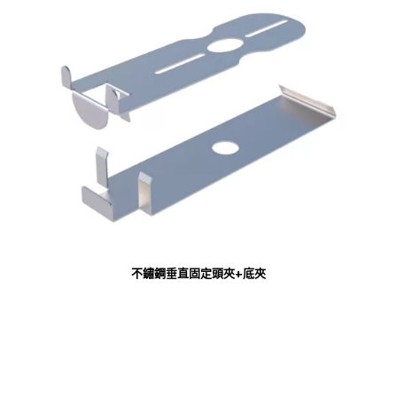
不鏽鋼垂直固定頭夾+底夾